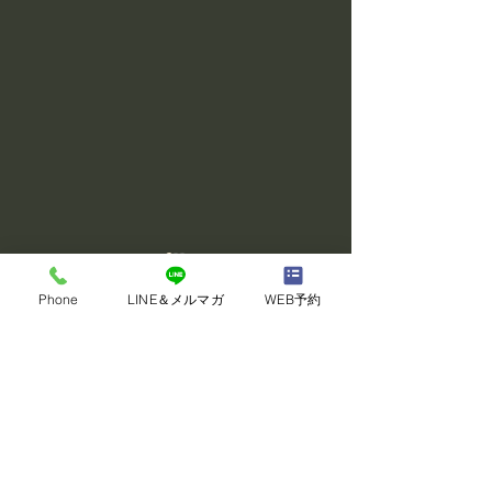
Phone
LINE＆メルマガ
WEB予約
コメント
コメントを追加…
発酵食品で免疫力UP！ 健
冬に取り入れた
康な体作りに役立つ発酵
こ類の魅力と活
食品