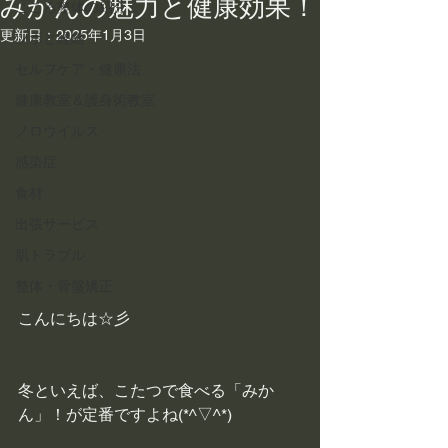
みかんの魅力と健康効果！
こころ整体の紹介
更新日：
2025年1月3日
ツボと経絡
セルフケア・健康法
健康教室＆護身術教室
ノロウイルス
感染症
食材
出張サービス
肌トラブル
整体・骨盤矯正
こんにちは☆彡
冬といえば、こたつで食べる「みか
ん」！が定番ですよね(*^▽^*)