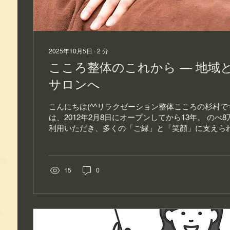
2025年10月5日
∙
2
分
こころ整体のこれから ― 地域
サロンへ
こんにちは(^^リラクゼーション整体こころの杉村で
は、2012年2月8日にオープンしてから13年。 のべ
利用いただき、多くの「ご縁」と「笑顔」に支えら
きましたm(__)m 🌿 こころ整体の原点...
15
0