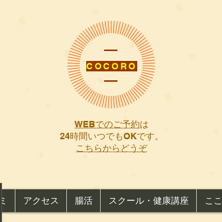
COCORO
WEBでのご予約
は
​24時間いつでもOKです。
こちらからどうぞ
ミ
アクセス
腸活
スクール・健康講座
こ