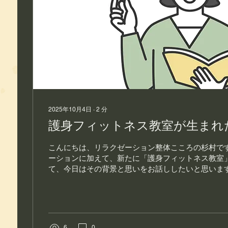
2025年10月4日
∙
2
分
護身フィットネス教室が生まれ
こんにちは、リラクゼーション整体こころの杉村です
ーションに加えて、新たに「護身フィットネス教室
て、今日はその背景と思いをお話ししたいと思います☝
をつなぐ人生 幼少期から空手を学び、武道の世界を
できました...
6
0