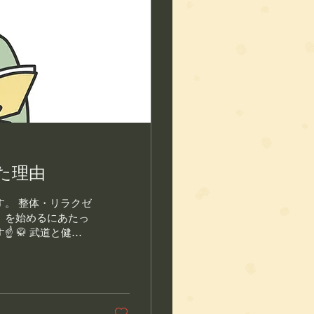
た理由
。 整体・リラクゼ
」を始めるにあたっ
 🥋 武道と健康
それなりに長く歩ん