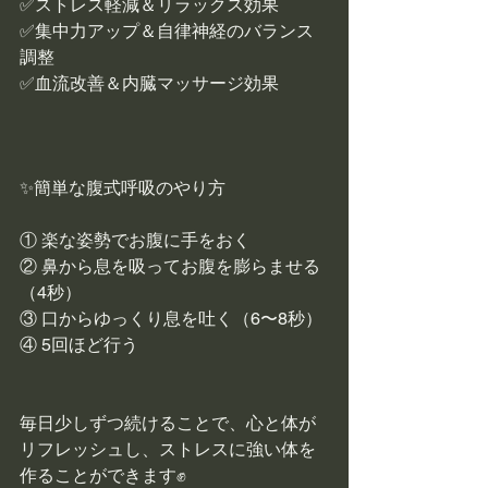
✅ストレス軽減＆リラックス効果
✅集中力アップ＆自律神経のバランス
調整
✅血流改善＆内臓マッサージ効果
✨簡単な腹式呼吸のやり方
① 楽な姿勢でお腹に手をおく
② 鼻から息を吸ってお腹を膨らませる
（4秒）
③ 口からゆっくり息を吐く（6〜8秒）
④ 5回ほど行う
毎日少しずつ続けることで、心と体が
リフレッシュし、ストレスに強い体を
作ることができます✊