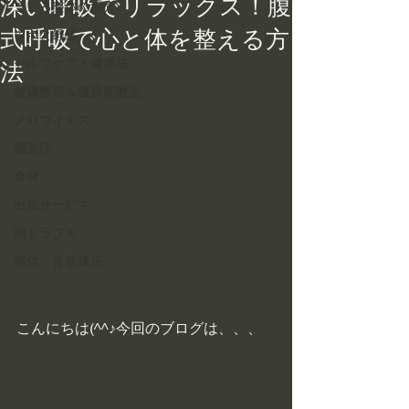
深い呼吸でリラックス！腹
こころ整体の紹介
式呼吸で心と体を整える方
ツボと経絡
セルフケア・健康法
法
健康教室＆護身術教室
ノロウイルス
感染症
食材
出張サービス
肌トラブル
整体・骨盤矯正
こんにちは(^^♪今回のブログは、、、