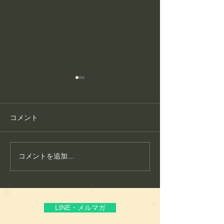
コメント
コメントを追加…
護身フィットネス教室が
こころ整体が大
生まれた理由
いる“通いやすさ
頼”
LINE・メルマガ