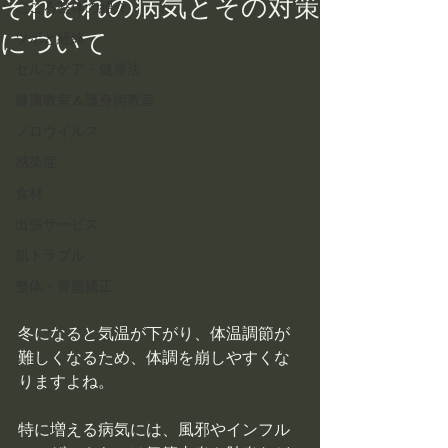
それぞれの病気とその対策
こころ整体の紹介
について
ツボと経絡
セルフケア・健康法
健康教室＆護身術教室
ノロウイルス
感染症
食材
出張サービス
肌トラブル
整体・骨盤矯正
冬になると気温が下がり、体温調節が
難しくなるため、体調を崩しやすくな
りますよね。
特に増える病気には、風邪やインフル