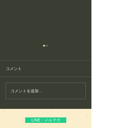
コメント
コメントを追加…
護身フィットネス教室が
こころ整体が大
生まれた理由
いる“通いやすさ
頼”
LINE・メルマガ