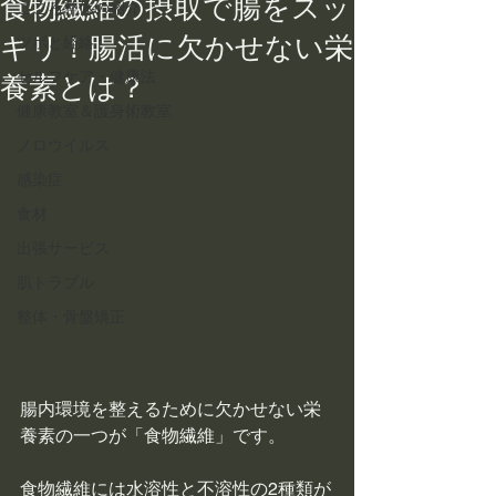
食物繊維の摂取で腸をスッ
こころ整体の紹介
キリ！腸活に欠かせない栄
ツボと経絡
セルフケア・健康法
養素とは？
健康教室＆護身術教室
ノロウイルス
感染症
食材
出張サービス
肌トラブル
整体・骨盤矯正
腸内環境を整えるために欠かせない栄
養素の一つが「食物繊維」です。
食物繊維には水溶性と不溶性の2種類が