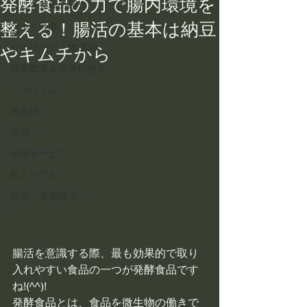
発酵食品の力で腸内環境を
こころ整体の紹介
整える！腸活の基本は納豆
ツボと経絡
セルフケア・健康法
やキムチから
健康教室＆護身術教室
ノロウイルス
感染症
食材
出張サービス
肌トラブル
整体・骨盤矯正
腸活を意識する際、最も効果的で取り
入れやすい食品の一つが発酵食品です
ね!(^^)!
発酵食品とは、食品を微生物の働きで