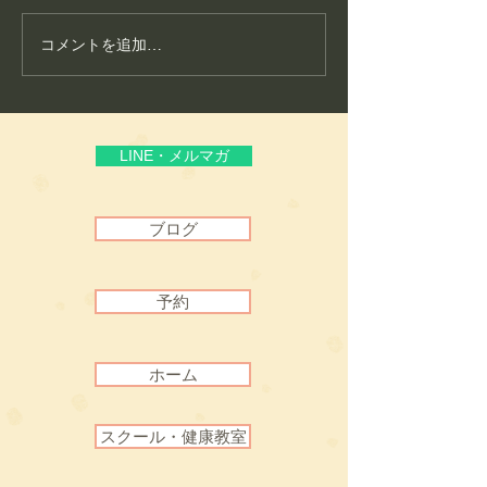
コメントを追加…
護身フィットネス教室が
こころ整体が大
生まれた理由
いる“通いやすさ
頼”
LINE・メルマガ
ブログ
予約
ホーム
スクール・健康教室