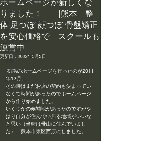
ホームページが新しくな
こころ整体の紹介
りました！ |熊本 整
ツボと経絡
セルフケア・健康法
体 足つぼ 顔つぼ 骨盤矯正
健康教室＆護身術教室
を安心価格で スクールも
ノロウイルス
運営中
感染症
更新日：
2022年5月3日
食材
出張サービス
 初期のホームページを作ったのが2011
年12月。
肌トラブル
その時はまだお店の契約も決まってい
整体・骨盤矯正
なくて時間があったのでホームページ
から作り始めました。
いくつかの候補地があったのですがや
はり自分が住んでい居る地域がいいな
と思い（当時は帯山に住んでいまし
た）、熊本市東区西原にしました。