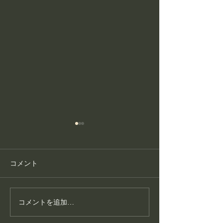
コメント
コメントを追加…
護身フィットネス教室が
こころ整体が大
生まれた理由
いる“通いやすさ