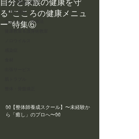
自分と家族の健康を守
こころ整体の紹介
る“こころの健康メニュ
ツボと経絡
セルフケア・健康法
ー”特集⑥
健康教室＆護身術教室
ノロウイルス
感染症
食材
出張サービス
肌トラブル
整体・骨盤矯正
👐【整体師養成スクール】〜未経験か
ら「癒し」のプロへ〜👐