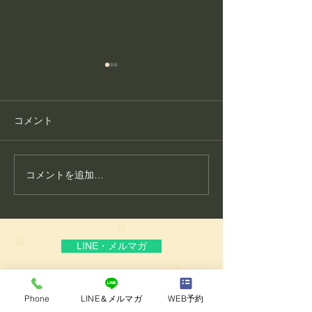
コメント
コメントを追加…
護身フィットネス教室が
こころ整体が大
生まれた理由
いる“通いやすさ
頼”
LINE・メルマガ
ブログ
Phone
LINE＆メルマガ
WEB予約