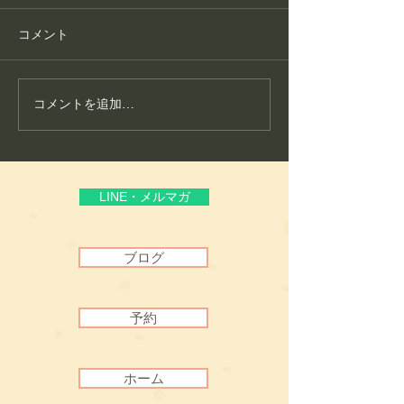
コメント
コメントを追加…
護身フィットネス教室が
こころ整体が大
生まれた理由
いる“通いやすさ
頼”
LINE・メルマガ
ブログ
予約
ホーム