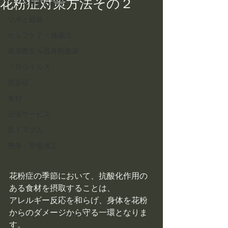
花粉症対策方法その２
こころ整体の紹介
ツボと経絡
セルフケア・健康法
健康教室＆護身術教室
ノロウイルス
感染症
食材
出張サービス
肌トラブル
整体・骨盤矯正
花粉症の季節において、抗酸化作用の
ある食材を摂取することは、
アレルギー反応を和らげ、身体を花粉
からのダメージから守る一環となりま
す。