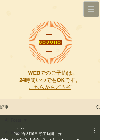
COCORO
WEBでのご予約
は
​24時間いつでもOKです。
こちらからどうぞ
記事
All Posts
cocoro
All Posts
2024年2月6日
読了時間: 1分