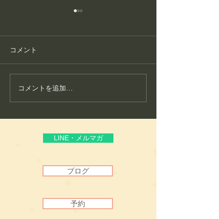
コメント
コメントを追加…
護身フィットネス教室が
こころ整体が大
生まれた理由
いる“通いやすさ
頼”
LINE・メルマガ
ブログ
予約