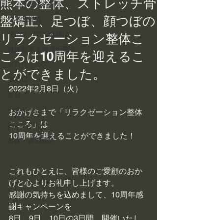
熊本の整体、ストレッチ骨
こころ整体の紹介
盤矯正、足つぼ、顔つぼの
ツボと経絡
セルフケア・健康法
リラクゼーション整体こ
健康教室＆護身術教室
ころは10周年を迎えるこ
ノロウイルス
とができました。
感染症
2022年2月8日（火）
食材
出張サービス
おかげさまで「リラクゼーション整体
こころ」は
肌トラブル
10周年を迎えることができました！
整体・骨盤矯正
これもひとえに、皆様のご愛顧のおか
げと心よりお礼申し上げます。
感謝の気持ちを込めまして、10周年感
謝キャンペーンを
8日、9日、10日の3日間、開催いたし