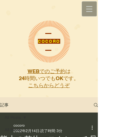
COCORO
WEBでのご予約
は
​24時間いつでもOKです。
こちらからどうぞ
記事
All Posts
cocoro
All Posts
2022年2月14日
読了時間: 3分