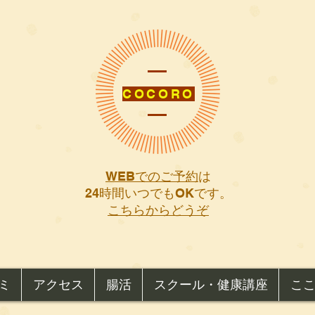
COCORO
WEBでのご予約
は
​24時間いつでもOKです。
こちらからどうぞ
ミ
アクセス
腸活
スクール・健康講座
こ