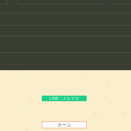
護身フィットネス教室が生ま
ここ
れた理由
る“
LINE・メルマガ
ホーム