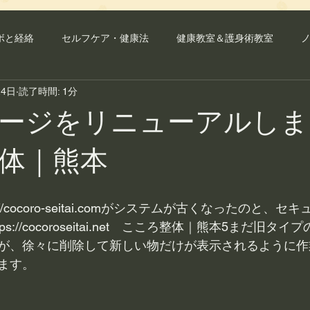
ボと経絡
セルフケア・健康法
健康教室＆護身術教室
24日
読了時間: 1分
ラブル
整体・骨盤矯正
ージをリニューアルしま
体｜熊本
//cocoro-seitai.comがシステムが古くなったのと、
s://cocoroseitai.net　こころ整体｜熊本5まだ旧タ
が、徐々に削除して新しい物だけが表示されるように作
ます。