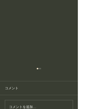
コメント
コメントを追加…
護身フィットネス教室が
こころ整体が大