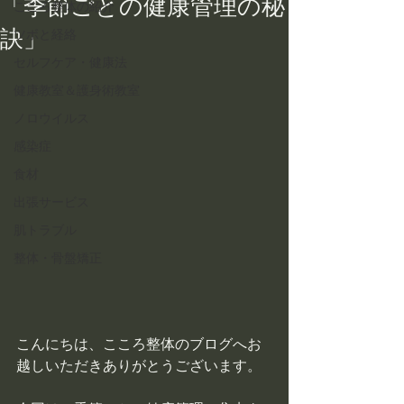
「季節ごとの健康管理の秘
こころ整体の紹介
訣」
ツボと経絡
セルフケア・健康法
健康教室＆護身術教室
ノロウイルス
感染症
食材
出張サービス
肌トラブル
整体・骨盤矯正
こんにちは、こころ整体のブログへお
越しいただきありがとうございます。