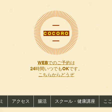
COCORO
WEBでのご予約
は
​24時間いつでもOKです。
こちらからどうぞ
ミ
アクセス
腸活
スクール・健康講座
こ