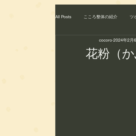
All Posts
こころ整体の紹介
ツ
cocoro
2024年2月
食材
出張サービス
肌ト
花粉（か