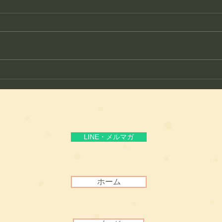
護身フィットネス教室が生ま
ここ
れた理由
る“
LINE・メルマガ
ホーム