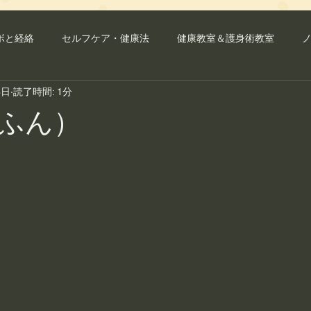
ボと経絡
セルフケア・健康法
健康教室＆護身術教室
6日
読了時間: 1分
ラブル
整体・骨盤矯正
ふん）