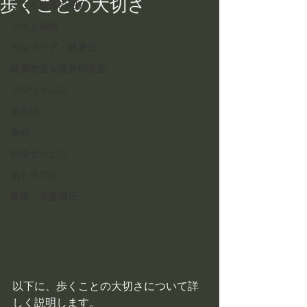
歩くことの大切さ
こころ整体の紹介
ツボと経絡
セルフケア・健康法
健康教室＆護身術教室
ノロウイルス
感染症
食材
出張サービス
肌トラブル
整体・骨盤矯正
以下に、歩くことの大切さについて詳
しく説明します。