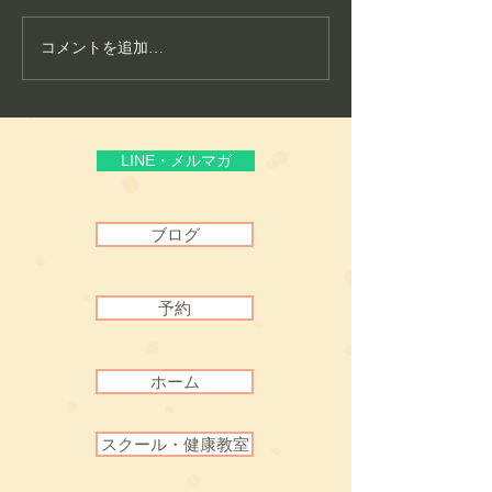
コメントを追加…
護身フィットネス教室が
こころ整体が大
生まれた理由
いる“通いやすさ
頼”
LINE・メルマガ
ブログ
予約
ホーム
スクール・健康教室