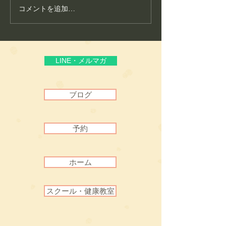
コメントを追加…
護身フィットネス教室が
こころ整体が大
生まれた理由
いる“通いやすさ
頼”
LINE・メルマガ
ブログ
予約
ホーム
スクール・健康教室