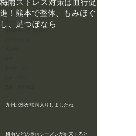
梅雨ストレス対策は血行促
こころ整体の紹介
進！熊本で整体、もみほぐ
ツボと経絡
セルフケア・健康法
し、足つぼなら
健康教室＆護身術教室
ノロウイルス
感染症
食材
出張サービス
肌トラブル
整体・骨盤矯正
九州北部が梅雨入りしましたね。
梅雨などの長雨シーズンが到来すると  