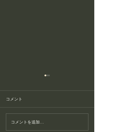
コメント
コメントを追加…
護身フィットネス教室が
こころ整体が大
生まれた理由
いる“通いやすさ