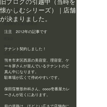
旧ブログの引越中（当時を
こころ整体の紹介
懐かしむシリーズ）｜店舗
ツボと経絡
セルフケア・健康法
が決まりました。
健康教室＆護身術教室
ノロウイルス
注意　2012年の記事です
感染症
食材
テナント契約しました！
出張サービス
熊本市東区西原の美容室、理容室、ケ
肌トラブル
ーキ屋さんが並んでいるテナントのど
整体・骨盤矯正
真ん中になります。
駐車場が広くて停めやすいです。
保田窪整形外科さん、coco壱番屋カレ
ーさんが近くにあります。
前の道路は、ほどよい広さで店舗内に