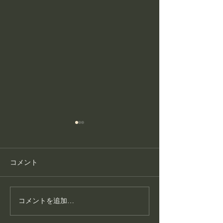
コメント
コメントを追加…
護身フィットネス教室が
こころ整体が大
生まれた理由
いる“通いやすさ