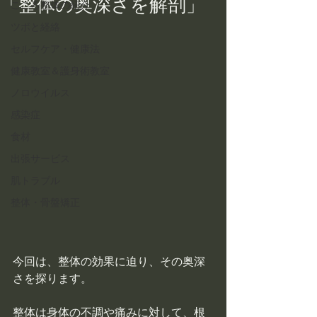
「整体の奥深さを解剖」
こころ整体の紹介
ツボと経絡
セルフケア・健康法
健康教室＆護身術教室
ノロウイルス
感染症
食材
出張サービス
肌トラブル
整体・骨盤矯正
今回は、整体の効果に迫り、その奥深
さを探ります。
整体は身体の不調や痛みに対して、根